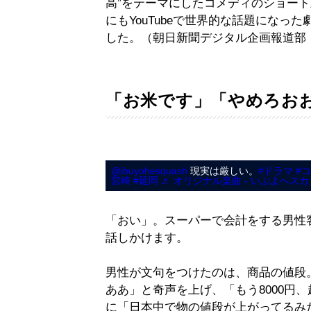
高”をテーマにしたコメディのショート
にもYouTubeで世界的な話題にな
した。（朝日新聞デジタル企画報道部
「お米です」「やめろお
@ibuyohesquash
現実は厳しい。
#ドラマ
#
宮崎
#延岡
♬ オリジナル楽曲 - いぶよへス
「おい」。スーパーで会計をする男性
話しかけます。
男性が文句をつけたのは、商品の値段
ああ」と奇声を上げ、「もう8000円
に「日本中で物の値段が上がってるみ