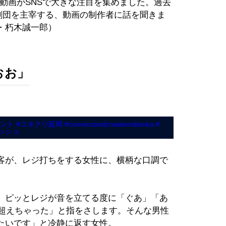
動画がSNSで大きな注目を集めました。過去
った劇団を主宰する、動画の制作者に話を聞きま
・朽木誠一郎）
おお」
コント
#コネクリ延岡
#connectandcreatenobeoka
#
カッシュ
客が、レジ打ちをする女性に、横柄な口調で
。ピッとレジが音を立てる度に「ぐあ」「あ
、超えちゃった」と指をさします。そんな男性
たいです」と冷静に返す女性。