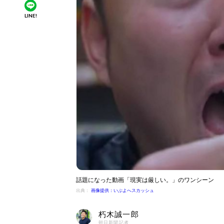
LINE!
話題になった動画「現実は厳しい。」のワンシーン
出典：
画像提供：いぶよへスカッシュ
朽木誠一郎
朝日新聞記者