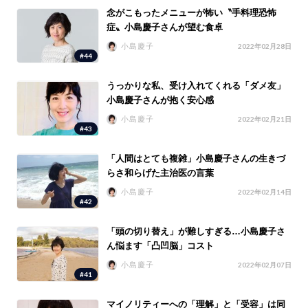
念がこもったメニューが怖い〝手料理恐怖
症〟小島慶子さんが望む食卓
小島慶子
2022年02月28日
#44
うっかりな私、受け入れてくれる「ダメ友」
小島慶子さんが抱く安心感
小島慶子
2022年02月21日
#43
「人間はとても複雑」小島慶子さんの生きづ
らさ和らげた主治医の言葉
小島慶子
2022年02月14日
#42
「頭の切り替え」が難しすぎる…小島慶子さ
ん悩ます「凸凹脳」コスト
小島慶子
2022年02月07日
#41
マイノリティーへの「理解」と「受容」は同