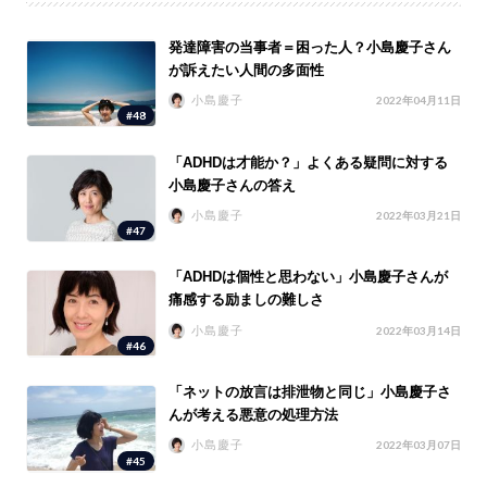
発達障害の当事者＝困った人？小島慶子さん
が訴えたい人間の多面性
小島慶子
2022年04月11日
#48
「ADHDは才能か？」よくある疑問に対する
小島慶子さんの答え
小島慶子
2022年03月21日
#47
「ADHDは個性と思わない」小島慶子さんが
痛感する励ましの難しさ
小島慶子
2022年03月14日
#46
「ネットの放言は排泄物と同じ」小島慶子さ
んが考える悪意の処理方法
小島慶子
2022年03月07日
#45