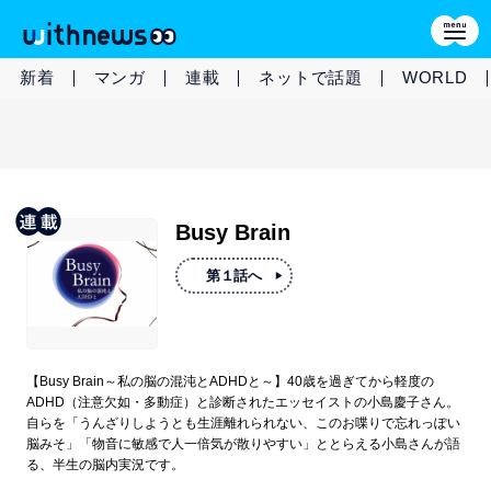
新着
マンガ
連載
ネットで話題
WORLD
Busy Brain
第１話へ
【Busy Brain～私の脳の混沌とADHDと～】40歳を過ぎてから軽度の
ADHD（注意欠如・多動症）と診断されたエッセイストの小島慶子さん。
自らを「うんざりしようとも生涯離れられない、このお喋りで忘れっぽい
脳みそ」「物音に敏感で人一倍気が散りやすい」ととらえる小島さんが語
る、半生の脳内実況です。