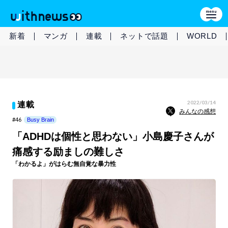
新着
マンガ
連載
ネットで話題
WORLD
2022/03/14
連載
みんなの感想
#46
Busy Brain
「ADHDは個性と思わない」小島慶子さんが
痛感する励ましの難しさ
「わかるよ」がはらむ無自覚な暴力性