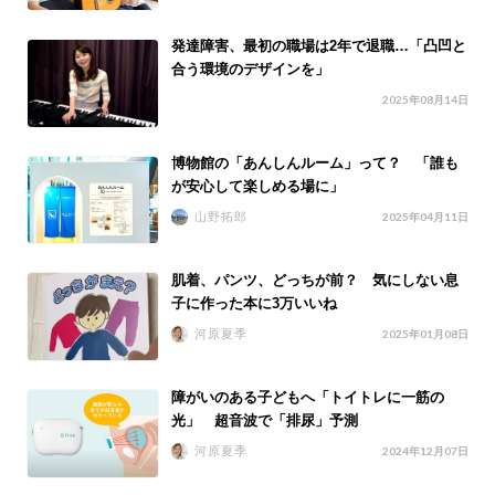
発達障害、最初の職場は2年で退職…「凸凹と
合う環境のデザインを」
2025年08月14日
博物館の「あんしんルーム」って？ 「誰も
が安心して楽しめる場に」
山野拓郎
2025年04月11日
肌着、パンツ、どっちが前？ 気にしない息
子に作った本に3万いいね
河原夏季
2025年01月08日
障がいのある子どもへ「トイトレに一筋の
光」 超音波で「排尿」予測
河原夏季
2024年12月07日