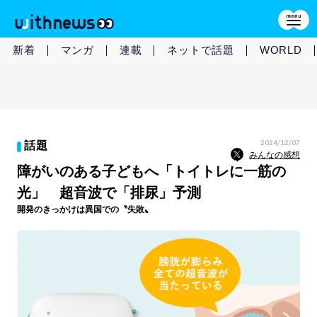
新着
マンガ
連載
ネットで話題
WORLD
2024/12/07
話題
みんなの感想
障がいのある子どもへ「トイトレに一筋の
光」 超音波で「排尿」予測
開発のきっかけは異国での〝失敗〟