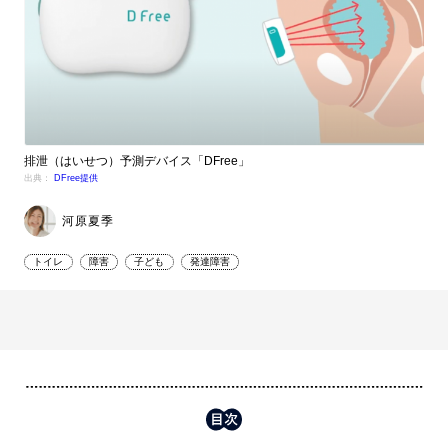
排泄（はいせつ）予測デバイス「DFree」
出典：
DFree提供
河原夏季
トイレ
障害
子ども
発達障害