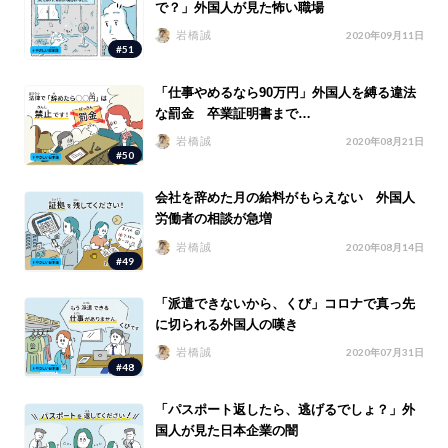
で？」外国人が見た怖い職場
岩橋誠
2020年09月11日
#51
「仕事やめるなら90万円」外国人を縛る違法
な罰金 卒業証明書まで…
岩橋誠
2020年08月21日
#50
会社を辞めた月の給料がもらえない 外国人
労働者の相談が急増
岩橋誠
2020年08月14日
#49
「派遣できないから、くび」コロナで真っ先
に切られる外国人の嘆き
岩橋誠
2020年07月31日
#48
「パスポート返したら、逃げるでしょ？」外
国人が見た日本企業の闇