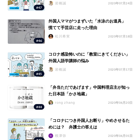
岩橋誠
2020年07月24日
#47
外国人ママがつまずいた「水泳のお道具」
慌てて手芸店に走った理由
松川希実
2020年07月18日
#46
コロナ感染怖いのに「教室にきてください」
外国人語学講師の悩み
岩橋誠
2020年07月17日
#45
「弁当ただであげます」中国料理店主が知っ
た日本語「かさ地蔵」
rong zhang
2020年06月20日
#44
「コロナにつき外国人お断り」やめさせるた
めには？ 弁護士の答えは
根津弥
2020年06月01日
#43