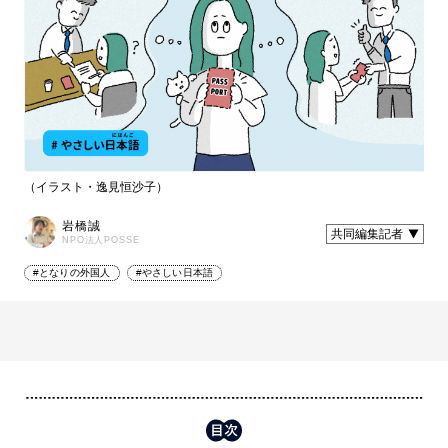
（イラスト・逸見恒沙子）
岩橋誠
共同編集記者
NPO法人POSSE
#となりの外国人
#やさしい日本語