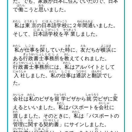
た。でも、
家族
が
日本
に
住
んでいたので、
日本
はたら
おも
で
働
こうと
思
いました。
わたし
とうきょう
にほんご
がっこう
ねん
かん
かよ
私
は
東京
の
日本語
学校
に２
年
間
通
いました。
にほんご
がっこう
そつぎょう
そして、
日本語
学校
を
卒業
しました。
わたし
しごと
さが
とき
とも
よこはま
私
が
仕事
を
探
していた
時
に、
友
だちが
横浜
に
ぎょうせいしょし
じむしょ
おし
ある
行政書士
事務所
を
教
えてくれました。
ぎょうせいしょし
じむしょ
わたし
行政書士
事務所
には、
私
はアルバイトとして
にゅうしゃ
わたし
しごと
つうやく
ほんやく
入社
しました。
私
の
仕事
は
通訳
と
翻訳
でし
た。
かいしゃ
わたし
りゅうがく
しゅうろう
か
会社
は
私
のビザを
留学
ビザから
就労
ビザに
変
わたし
かいしゃ
えるといいました。
私
はパスポートを
会社
に
わた
わたし
渡
しました。そのときに、
私
は「パスポートの
かんり
かん
けいやくしょ
管理
に
関
する
契約書
」にサインしました。
けいやくしょ
にほんご
わ