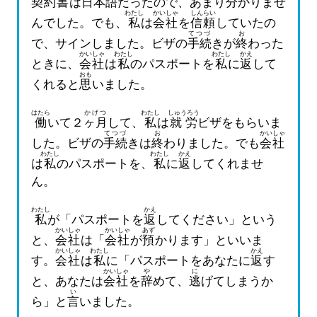
契約書
は
日本語
だったので、あまり
分
かりませ
わたし
かいしゃ
しんらい
んでした。でも、
私
は
会社
を
信頼
していたの
てつづ
お
で、サインしました。ビザの
手続
きが
終
わった
かいしゃ
わたし
わたし
かえ
ときに、
会社
は
私
のパスポートを
私
に
返
して
おも
くれると
思
いました。
はたら
かげつ
わたし
しゅうろう
働
いて２
ヶ月
して、
私
は
就労
ビザをもらいま
てつづ
お
かいしゃ
した。ビザの
手続
きは
終
わりました。でも
会社
わたし
わたし
かえ
は
私
のパスポートを、
私
に
返
してくれませ
ん。
わたし
かえ
私
が「パスポートを
返
してください」という
かいしゃ
かいしゃ
あず
と、
会社
は「
会社
が
預
かります」といいま
かいしゃ
わたし
かえ
す。
会社
は
私
に「パスポートをあなたに
返
す
かいしゃ
や
に
と、あなたは
会社
を
辞
めて、
逃
げてしまうか
い
ら」と
言
いました。