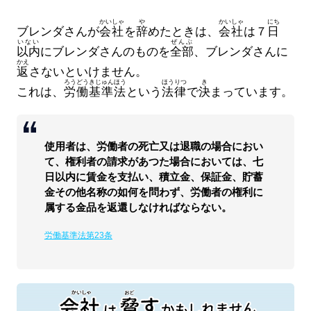
かいしゃ
や
かいしゃ
にち
ブレンダさんが
会社
を
辞
めたときは、
会社
は７
日
いない
ぜんぶ
以内
にブレンダさんのものを
全部
、ブレンダさんに
かえ
返
さないといけません。
ろうどう
きじゅんほう
ほうりつ
き
これは、
労働
基準法
という
法律
で
決
まっています。
使用者は、労働者の死亡又は退職の場合におい
て、権利者の請求があつた場合においては、七
日以内に賃金を支払い、積立金、保証金、貯蓄
金その他名称の如何を問わず、労働者の権利に
属する金品を返還しなければならない。
労働基準法第23条