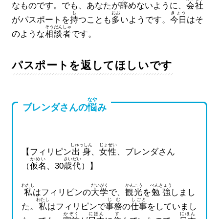
なものです。でも、あなたが
辞
めないように、
会社
も
おお
きょう
がパスポートを
持
つことも
多
いようです。
今日
はそ
そうだんしゃ
のような
相談者
です。
パスポートを返してほしいです
なや
ブレンダさんの
悩
み
しゅっしん
じょせい
【フィリピン
出身
、
女性
、ブレンダさん
かめい
さい
だい
（
仮名
、30
歳
代
）】
わたし
だいがく
かんこう
べんきょう
私
はフィリピンの
大学
で、
観光
を
勉強
しまし
わたし
じむ
しごと
た。
私
はフィリピンで
事務
の
仕事
をしていまし
かぞく
にほん
す
にほん