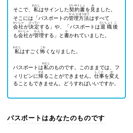
わたし
けいやくしょ
み
そこで、
私
はサインした
契約書
を
見
ました。
かんり
ほうほう
そこには「パスポートの
管理
方法
はすべて
かいしゃ
けってい
たいしょく
ご
会社
が
決定
する」や、「パスポートは
退職
後
かいしゃ
かんり
か
も
会社
が
管理
する」と
書
かれていました。
わたし
こわ
私
はすごく
怖
くなりました。
わたし
パスポートは
私
のものです。このままでは、フ
かえ
しごと
か
ィリピンに
帰
ることができません。
仕事
を
変
え
ることもできません。どうすればいいですか。
パスポートはあなたのものです