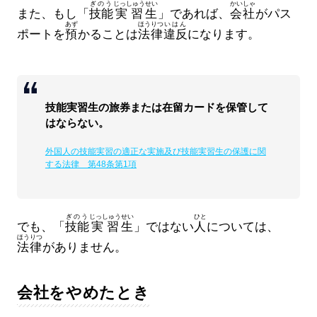
ぎのう
じっしゅう
せい
かいしゃ
また、もし「
技能
実習
生
」であれば、
会社
がパス
あず
ほうりつ
いはん
ポートを
預
かることは
法律
違反
になります。
技能実習生の旅券または在留カードを保管して
はならない。
外国人の技能実習の適正な実施及び技能実習生の保護に関
する法律 第48条第1項
ぎのう
じっしゅう
せい
ひと
でも、「
技能
実習
生
」ではない
人
については、
ほうりつ
法律
がありません。
会社をやめたとき