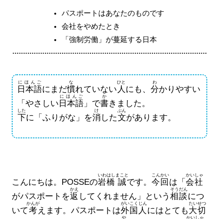
パスポートはあなたのものです
会社をやめたとき
「強制労働」が蔓延する日本
にほんご
な
ひと
わ
日本語
にまだ
慣
れていない
人
にも、
分
かりやすい
にほんご
か
「やさしい
日本語
」で
書
きました。
した
け
ぶん
下
に「ふりがな」を
消
した
文
があります。
いわはし
まこと
こんかい
かいしゃ
こんにちは。POSSEの
岩橋
誠
です。
今回
は「
会社
かえ
そうだん
がパスポートを
返
してくれません」という
相談
につ
かんが
がいこくじん
たいせつ
いて
考
えます。パスポートは
外国人
にはとても
大切
や
かいしゃ