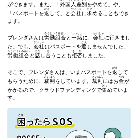
がいこくじん
さべつ
ができます。また、「
外国人
差別
をやめて」や、
かえ
かいしゃ
もと
「パスポートを
返
して」と
会社
に
求
めることもでき
ます。
ろうどう
くみあい
いっしょ
かいしゃ
い
ブレンダさんは
労働
組合
と
一緒
に、
会社
に
行
きまし
かいしゃ
かえ
た。でも、
会社
はパスポートを
返
しませんでした。
ろうどう
くみあい
はな
あ
きょひ
労働
組合
と
話
し
合
うことも
拒否
しました。
かえ
そこで、ブレンダさんは、いまパスポートを
返
して
さいばん
さいばん
かね
もらうために、
裁判
をしています。
裁判
にはお
金
が
あつ
かかるので、クラウドファンディングで
集
めていま
す。