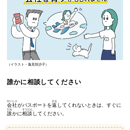
（イラスト・逸見恒沙子）
誰かに相談してください
かいしゃ
かえ
会社
がパスポートを
返
してくれないときは、すぐに
だれ
そうだん
誰
かに
相談
してください。