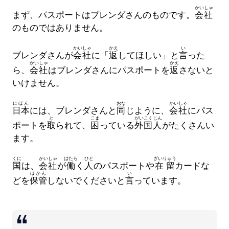
かいしゃ
まず、パスポートはブレンダさんのものです。
会社
のものではありません。
かいしゃ
かえ
い
ブレンダさんが
会社
に「
返
してほしい」と
言
った
かいしゃ
かえ
ら、
会社
はブレンダさんにパスポートを
返
さないと
いけません。
にほん
おな
かいしゃ
日本
には、ブレンダさんと
同
じように、
会社
にパス
と
こま
がいこくじん
ポートを
取
られて、
困
っている
外国人
がたくさんい
ます。
くに
かいしゃ
はたら
ひと
ざいりゅう
国
は、
会社
が
働
く
人
のパスポートや
在留
カードな
ほかん
い
どを
保管
しないでくださいと
言
っています。