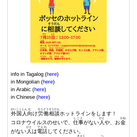
info in Tagalog (
here
)
in Mongolian (
here
)
in Arabic (
here
)
in Chinese (
here
)
がいこくじん
む
ろうどう
そうだん
外国人
向
け
労働
相談
ホットラインをします！
しごと
ひと
かね
コロナウイルスのせいで、
仕事
がない
人
や、お
金
ひと
でんわ
がない
人
は
電話
してください。
きゃく
へ