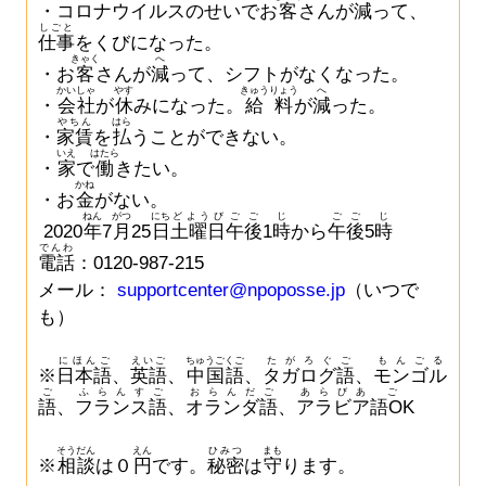
・コロナウイルスのせいでお
客
さんが
減
って、
しごと
仕事
をくびになった。
きゃく
へ
・お
客
さんが
減
って、シフトがなくなった。
かいしゃ
やす
きゅうりょう
へ
・
会社
が
休
みになった。
給料
が
減
った。
やちん
はら
・
家賃
を
払
うことができない。
いえ
はたら
・
家
で
働
きたい。
かね
・お
金
がない。
ねん
がつ
にち
どようび
ごご
じ
ごご
じ
2020
年
7
月
25
日
土曜日
午後
1
時
から
午後
5
時
でんわ
電話
：0120-987-215
メール：
supportcenter@npoposse.jp
（いつで
も）
にほんご
えいご
ちゅうごくご
たがろぐ
ご
もんごる
※
日本語
、
英語
、
中国語
、
タガログ
語
、
モンゴル
ご
ふらんす
ご
おらんだ
ご
あらびあ
ご
語
、
フランス
語
、
オランダ
語
、
アラビア
語OK
そうだん
えん
ひみつ
まも
※
相談
は０
円
です。
秘密
は
守
ります。