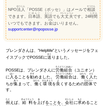
ほうじん
そうだん
NPO
法人
「POSSE（ポッセ）」はメールで
相談
にほんご
えいご
だいじょうぶ
じかん
できます。
日本語
、
英語
でも
大丈夫
です。24
時間
かね
いつでもできます。お
金
はいりません。
supportcenter@npoposse.jp
ブレンダさんは、”HelpMe”というメッセージをフェ
おく
イスブックでPOSSEに
送
りました。
ろうどう
くみあい
POSSEは、ブレンダさんに
労働
組合
（ユニオン）
はい
すす
ろうどう
くみあい
はたら
ひと
に
入
ることを
勧
めました。
労働
組合
は、
働
く
人
た
あつ
はたら
かんきょう
よ
だんたい
ちが
集
まって、
働
く
環境
を
良
くするための
団体
で
す。
たと
きゅうりょう
あ
かいしゃ
もと
例
えば、
給料
を
上
げることを、
会社
に
求
めること