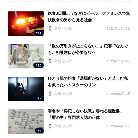
絶食3日間…うなぎにビール、ファミレスで無
銭飲食の男から見る社会
高橋健次郎
2022年11月25日
#11
「親の万引きが止まらない…」犯罪〝なんで
も〟相談窓口が必要なワケ
高橋健次郎
2022年11月24日
#10
ひとり親で拒食「居場所がない」と苦しむ私
を救ったハムスターのリン
高橋健次郎
2022年06月30日
#9
罪名や「再犯しない決意」尋ねる履歴書…
「塀の中」専門求人誌の正体
高橋健次郎
2022年06月12日
#8