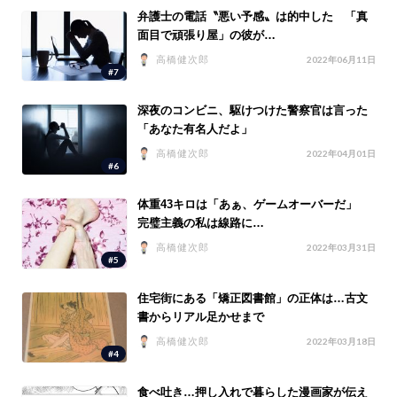
弁護士の電話〝悪い予感〟は的中した 「真
面目で頑張り屋」の彼が…
高橋健次郎
2022年06月11日
#7
深夜のコンビニ、駆けつけた警察官は言った
「あなた有名人だよ」
高橋健次郎
2022年04月01日
#6
体重43キロは「あぁ、ゲームオーバーだ」
完璧主義の私は線路に…
高橋健次郎
2022年03月31日
#5
住宅街にある「矯正図書館」の正体は…古文
書からリアル足かせまで
高橋健次郎
2022年03月18日
#4
食べ吐き…押し入れで暮らした漫画家が伝え