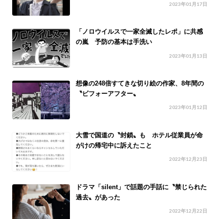
2023年01月17日
「ノロウイルスで一家全滅したレポ」に共感
の嵐 予防の基本は手洗い
2023年01月13日
想像の248倍すてきな切り絵の作家、8年間の
〝ビフォーアフター〟
2023年01月12日
大雪で国道の〝封鎖〟も ホテル従業員が命
がけの帰宅中に訴えたこと
2022年12月23日
ドラマ「silent」で話題の手話に〝禁じられた
過去〟があった
2022年12月22日