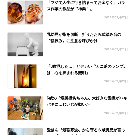
「マジで人生に行き詰まってお金なく」ガラ
ス作家の作品が〝神業！〟
2023年03月07日
乳幼児が指を切断 折りたたみ式踏み台の
〝指挟み〟に注意を呼びかけ
2023年02月21日
「3度見した…」どデカい〝カニ爪のランプ〟
は「心を挟まれる照明」
2023年02月09日
6歳の〝扇風機坊ちゃん〟大好きな愛機がバキ
バキに…じいじが動いた
2023年02月02日
愛猫を〝最強寒波〟から守る６歳男児が言っ