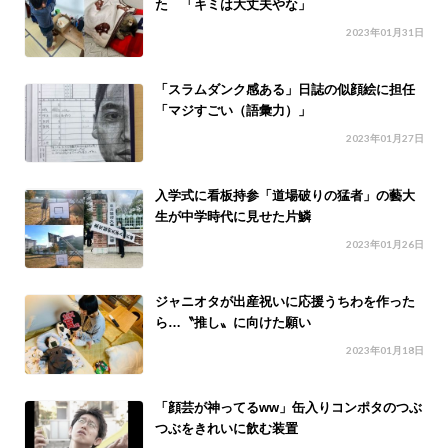
た 「キミは大丈夫やな」
2023年01月31日
「スラムダンク感ある」日誌の似顔絵に担任
「マジすごい（語彙力）」
2023年01月27日
入学式に看板持参「道場破りの猛者」の藝大
生が中学時代に見せた片鱗
2023年01月26日
ジャニオタが出産祝いに応援うちわを作った
ら…〝推し〟に向けた願い
2023年01月18日
「顔芸が神ってるww」缶入りコンポタのつぶ
つぶをきれいに飲む装置