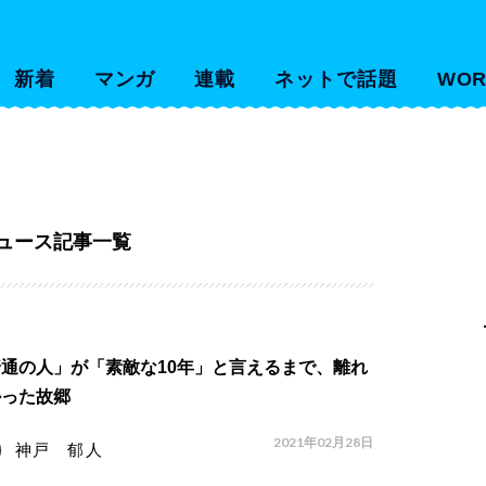
新着
マンガ
連載
ネットで話題
WOR
ュース記事一覧
通の人」が「素敵な10年」と言えるまで、離れ
かった故郷
2021年02月28日
神戸 郁人