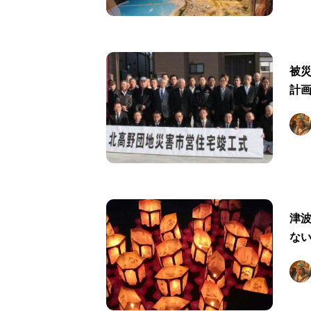
被
計
津波
な