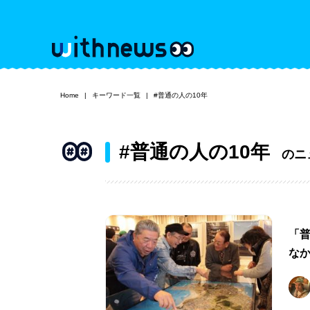
Home
キーワード一覧
#普通の人の10年
#普通の人の10年
のニ
「普
な