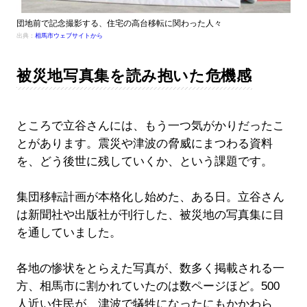
団地前で記念撮影する、住宅の高台移転に関わった人々
出典：
相馬市ウェブサイトから
被災地写真集を読み抱いた危機感
ところで立谷さんには、もう一つ気がかりだったこ
とがあります。震災や津波の脅威にまつわる資料
を、どう後世に残していくか、という課題です。
集団移転計画が本格化し始めた、ある日。立谷さん
は新聞社や出版社が刊行した、被災地の写真集に目
を通していました。
各地の惨状をとらえた写真が、数多く掲載される一
方、相馬市に割かれていたのは数ページほど。500
人近い住民が、津波で犠牲になったにもかかわら