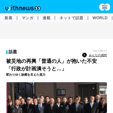
新着
マンガ
連載
ネットで話題
WORLD
2021/02/27
話題
みんなの感想
被災地の再興「普通の人」が抱いた不安
「行政が計画潰そうと…」
変わりゆく故郷を支えた底力