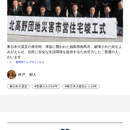
東日本大震災の発生時、津波に襲われた福島県相馬市。破壊された街をよ
みがえらせ、住民に安全な生活環境を提供するため尽力した「普通の人」
がいます
出典：
相馬市ウェブサイトから
神戸 郁人
東日本大震災
#普通の人の10年
#東日本大震災から10年