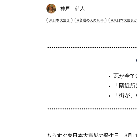
神戸 郁人
東日本大震災
#普通の人の10年
#東日本大震災か
瓦が全て
「隣近所
「街が、
もうすぐ東日本大震災の発生日、3月1