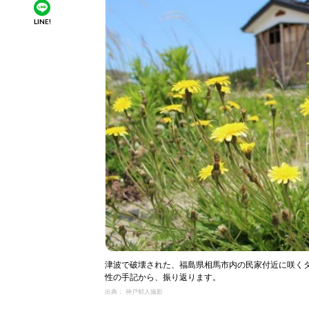
LINE!
津波で破壊された、福島県相馬市内の民家付近に咲くタ
性の手記から、振り返ります。
出典： 神戸郁人撮影