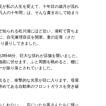
災が私の人生を変えて、十年目の歳月が流れ
「凡人の十年間」は、そんな書き出しで始まり
で知られる松川浦にほど近い、港町で育ちま
部に、自宅兼理容店を開業。妻の定香（さだ
切り盛りしてきました。
午後2時46分、巨大な揺れが店舗を襲いました。
地面に伏せます。ふと周囲を眺めると、棚に
ーが振り落とされていました。
出ると、衝撃的な光景が目に入ります。母屋
停めてある自動車のフロントガラスを突き破
もしれない」。店にいたお客さんたちに帰っ