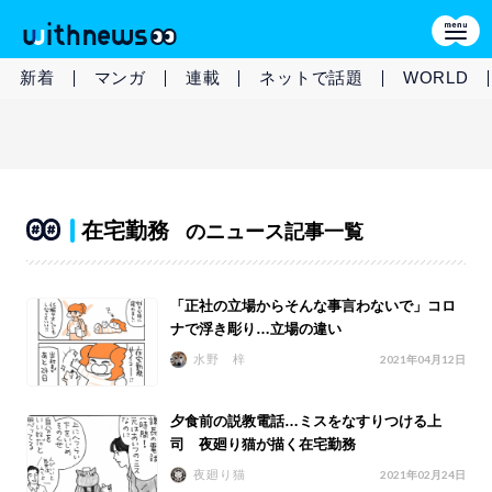
新着
マンガ
連載
ネットで話題
WORLD
在宅勤務
のニュース記事一覧
「正社の立場からそんな事言わないで」コロ
ナで浮き彫り…立場の違い
水野 梓
2021年04月12日
夕食前の説教電話…ミスをなすりつける上
司 夜廻り猫が描く在宅勤務
夜廻り猫
2021年02月24日