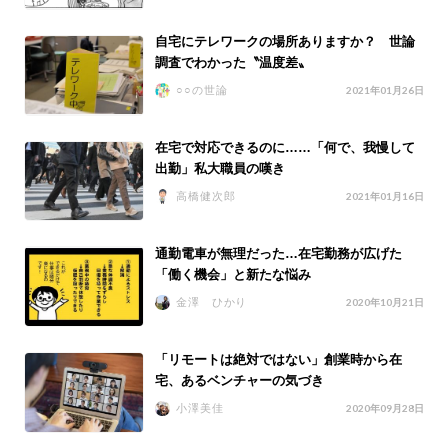
自宅にテレワークの場所ありますか？ 世論
調査でわかった〝温度差〟
○○の世論
2021年01月26日
在宅で対応できるのに……「何で、我慢して
出勤」私大職員の嘆き
高橋健次郎
2021年01月16日
通勤電車が無理だった…在宅勤務が広げた
「働く機会」と新たな悩み
金澤 ひかり
2020年10月21日
「リモートは絶対ではない」創業時から在
宅、あるベンチャーの気づき
小澤美佳
2020年09月28日