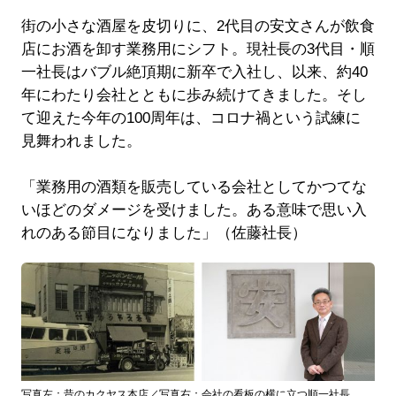
街の小さな酒屋を皮切りに、2代目の安文さんが飲食
店にお酒を卸す業務用にシフト。現社長の3代目・順
一社長はバブル絶頂期に新卒で入社し、以来、約40
年にわたり会社とともに歩み続けてきました。そし
て迎えた今年の100周年は、コロナ禍という試練に
見舞われました。
「業務用の酒類を販売している会社としてかつてな
いほどのダメージを受けました。ある意味で思い入
れのある節目になりました」（佐藤社長）
写真左：昔のカクヤス本店／写真右：会社の看板の横に立つ順一社長