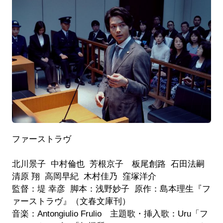
ファーストラヴ
北川景子 中村倫也 芳根京子 板尾創路 石田法嗣
清原 翔 高岡早紀 木村佳乃 窪塚洋介
監督：堤 幸彦 脚本：浅野妙子 原作：島本理生『フ
ァーストラヴ』（文春文庫刊）
音楽：Antongiulio Frulio 主題歌・挿入歌：Uru「フ