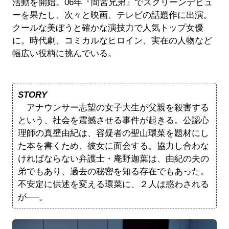
活動を開始。06年『間宮兄弟』でスクリーンデビュ
ーを果たし、次々と映画、テレビの話題作に出演。
クールな美ぼうと確かな演技力で人気トップ女優
に。時代劇、コミカルなヒロイン、実在の人物など
幅広い役柄に挑んでいる。
STORY
アナウンサー志望の女子大生が父親を殺害する
という、社会を震撼させる事件が起きる。公認心
理師の真壁由紀は、容疑者の聖山環菜を題材にし
た本を書くため、彼女に面会する。協力し合わな
ければならない弁護士・庵野迦葉は、由紀の夫の
弟でもあり、過去の秘密を知る存在でもあった。
不安定に供述を変える環菜に、２人は惑わされる
が──。