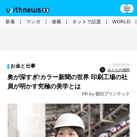
新着
マンガ
連載
ネットで話題
WORLD
2020/03/16
お金と仕事
みんなの感想
奥が深すぎ!カラー新聞の世界 印刷工場の社
員が明かす究極の美学とは
PR by 朝日プリンテック