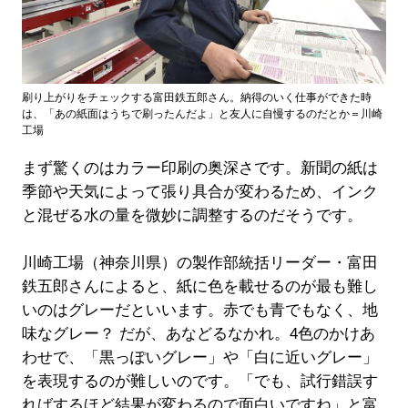
刷り上がりをチェックする富田鉄五郎さん。納得のいく仕事ができた時
は、「あの紙面はうちで刷ったんだよ」と友人に自慢するのだとか＝川崎
工場
まず驚くのはカラー印刷の奥深さです。新聞の紙は
季節や天気によって張り具合が変わるため、インク
と混ぜる水の量を微妙に調整するのだそうです。
川崎工場（神奈川県）の製作部統括リーダー・富田
鉄五郎さんによると、紙に色を載せるのが最も難し
いのはグレーだといいます。赤でも青でもなく、地
味なグレー？ だが、あなどるなかれ。4色のかけあ
わせで、「黒っぽいグレー」や「白に近いグレー」
を表現するのが難しいのです。「でも、試行錯誤す
ればするほど結果が変わるので面白いですね」と富