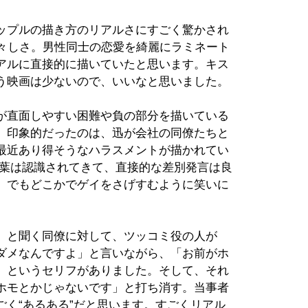
ップルの描き方のリアルさにすごく驚かされ
生々しさ。男性同士の恋愛を綺麗にラミネート
アルに直接的に描いていたと思います。キス
う映画は少ないので、いいなと思いました。
が直面しやすい困難や負の部分を描いている
。印象的だったのは、迅が会社の同僚たちと
最近あり得そうなハラスメントが描かれてい
言葉は認識されてきて、直接的な差別発言は良
、でもどこかでゲイをさげすむように笑いに
」と聞く同僚に対して、ツッコミ役の人が
ダメなんですよ」と言いながら、「お前がホ
」というセリフがありました。そして、それ
ホモとかじゃないです」と打ち消す。当事者
く“あるある”だと思います。すごくリアル