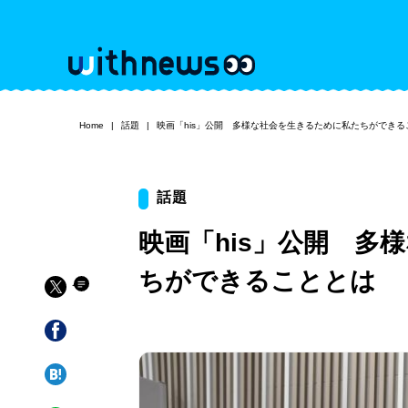
Home
話題
映画「his」公開 多様な社会を生きるために私たちができる
話題
映画「his」公開 多
ちができることとは