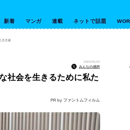
新着
マンガ
連載
ネットで話題
WOR
こととは
2020/01/24
みんなの感想
様な社会を生きるために私た
PR by ファントムフィルム