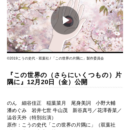
Play
Video
©︎2019こうの史代・双葉社 / 「この世界の片隅に」製作委員会
『この世界の（さらにいくつもの）片
隅に』12月20日（金）公開
のん 細谷佳正 稲葉菜月 尾身美詞 小野大輔
潘めぐみ 岩井七世 牛山茂 新谷真弓／花澤香菜／
澁谷天外（特別出演）
原作：こうの史代「この世界の片隅に」（双葉社