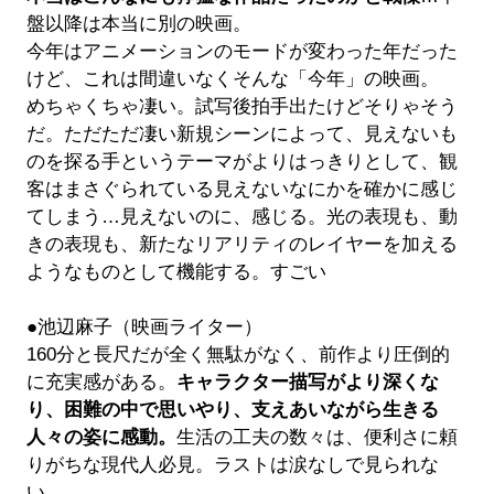
盤以降は本当に別の映画。
今年はアニメーションのモードが変わった年だった
けど、これは間違いなくそんな「今年」の映画。
めちゃくちゃ凄い。試写後拍手出たけどそりゃそう
だ。ただただ凄い新規シーンによって、見えないも
のを探る手というテーマがよりはっきりとして、観
客はまさぐられている見えないなにかを確かに感じ
てしまう…見えないのに、感じる。光の表現も、動
きの表現も、新たなリアリティのレイヤーを加える
ようなものとして機能する。すごい
●池辺麻子（映画ライター）
160分と長尺だが全く無駄がなく、前作より圧倒的
に充実感がある。
キャラクター描写がより深くな
り、困難の中で思いやり、支えあいながら生きる
人々の姿に感動。
生活の工夫の数々は、便利さに頼
りがちな現代人必見。ラストは涙なしで見られな
い。