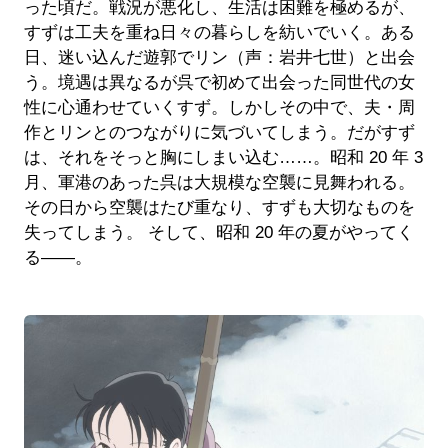
った頃だ。戦況が悪化し、生活は困難を極めるが、
すずは工夫を重ね日々の暮らしを紡いでいく。ある
日、迷い込んだ遊郭でリン（声：岩井七世）と出会
う。境遇は異なるが呉で初めて出会った同世代の女
性に心通わせていくすず。しかしその中で、夫・周
作とリンとのつながりに気づいてしまう。だがすず
は、それをそっと胸にしまい込む……。昭和 20 年 3
月、軍港のあった呉は大規模な空襲に見舞われる。
その日から空襲はたび重なり、すずも大切なものを
失ってしまう。 そして、昭和 20 年の夏がやってく
る――。