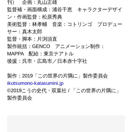
刊） 企画：丸山正雄
監督補・画面構成：浦谷千恵 キャラクターデザイ
ン・作画監督：松原秀典
美術監督：林孝輔 音楽：コトリンゴ プロデュー
サー：真木太郎
監督・脚本：片渕須直
製作統括：GENCO アニメーション制作：
MAPPA 配給：東京テアトル
後援：呉市・広島市／日本赤十字社
製作：2019「この世界の片隅に」製作委員会
ikutsumono-katasumini.jp
©︎2019こうの史代・双葉社 / 「この世界の片隅に」
製作委員会