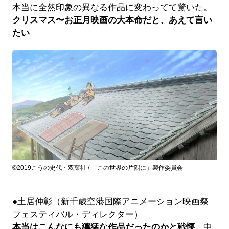
本当に全然印象の異なる作品に変わってて驚いた。
クリスマス〜お正月映画の大本命だと、あえて言い
たい
©2019こうの史代・双葉社 / 「この世界の片隅に」製作委員会
●土居伸彰（新千歳空港国際アニメーション映画祭
フェスティバル・ディレクター）
本当はこんなにも獰猛な作品だったのかと戦慄
…中