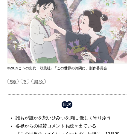
©2019こうの史代・双葉社 / 「この世界の片隅に」製作委員会
映画
本
泣ける
誰もが誰かを想いひみつを胸に 優しく寄り添う
各界からの絶賛コメントも続々出ている
『この世界の（さらにいくつもの）片隅に』12月20