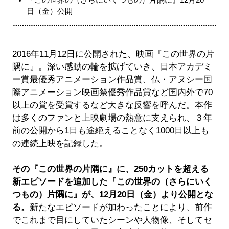
日（金）公開
2016年11月12日に公開された、映画『この世界の片
隅に』。深い感動の輪を拡げていき、日本アカデミ
ー賞最優秀アニメーション作品賞、仏・アヌシー国
際アニメーション映画祭優秀作品賞など国内外で70
以上の賞を受賞するなど大きな反響を呼んだ。本作
は多くのファンと上映劇場の熱意に支えられ、３年
前の公開から1日も途絶えることなく1000日以上も
の連続上映を記録した。
その『この世界の片隅に』に、
250
カットを超える
新エピソードを追加した『この世界の（さらにいく
つもの）片隅に』が、
12
月
20
日（金）より公開とな
る。
新たなエピソードが加わったことにより、前作
でこれまで目にしていたシーンや人物像、そしてセ