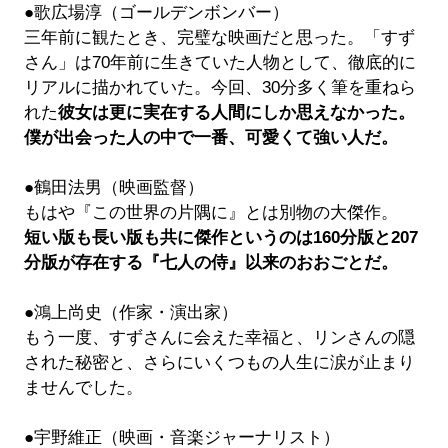
●歌広場淳（ゴールデンボンバー）
三年前に観たとき、完璧な映画だと思った。「すず
さん」は70年前に生きていた人物として、徹底的に
リアルに描かれていた。今回、30分多く筆を重ねら
れた
彼女は更に実在する人間にしか思えなかった。
僕が出会った人の中で一番、可愛くて強い人だ。
●鶴田法男（映画監督）
もはや『この世界の片隅に』とは別物の大傑作。
短い版も長い版も共に傑作というのは160
分版と207
分版が存在する『七人の侍』以来のおおごとだ。
●鴻上尚史（作家・演出家）
もう一度、すずさんに会えた幸福と、リンさんの隠
された秘密と、さらにいくつもの人生に涙が止まり
ませんでした。
●宇野維正（映画・音楽ジャーナリスト）