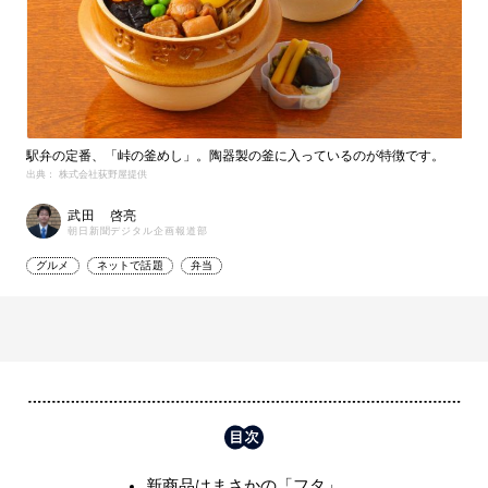
駅弁の定番、「峠の釜めし」。陶器製の釜に入っているのが特徴です。
出典： 株式会社荻野屋提供
武田 啓亮
朝日新聞デジタル企画報道部
グルメ
ネットで話題
弁当
新商品はまさかの「フタ」