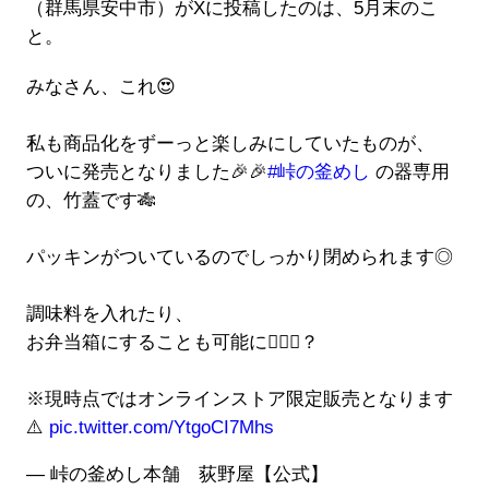
（群馬県安中市）がXに投稿したのは、5月末のこ
と。
みなさん、これ😍
私も商品化をずーっと楽しみにしていたものが、
ついに発売となりました🎉🎉
#峠の釜めし
の器専用
の、竹蓋です🎋
パッキンがついているのでしっかり閉められます◎
調味料を入れたり、
お弁当箱にすることも可能に🙆🏻‍♀️？
※現時点ではオンラインストア限定販売となります
⚠️
pic.twitter.com/YtgoCI7Mhs
— 峠の釜めし本舗 荻野屋【公式】