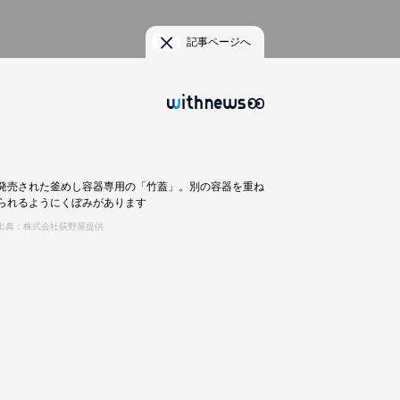
記事ページへ
発売された釜めし容器専用の「竹蓋」。別の容器を重ね
られるようにくぼみがあります
出典：株式会社荻野屋提供