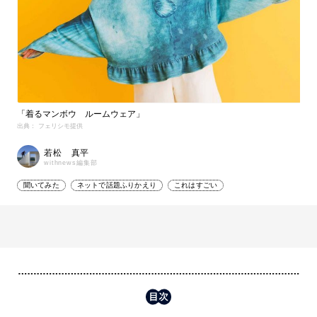
「着るマンボウ ルームウェア」
出典： フェリシモ提供
若松 真平
withnews編集部
聞いてみた
ネットで話題ふりかえり
これはすごい