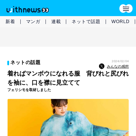
新着
マンガ
連載
ネットで話題
WORLD
2024/02/04
ネットの話題
みんなの感想
着ればマンボウになれる服 背びれと尻びれ
を袖に、口を襟に見立てて
フェリシモを取材しました