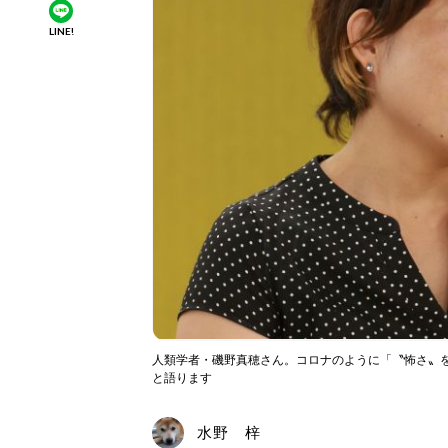
LINE!
人類学者・磯野真穂さん。コロナのように「〝怖さ〟
と語ります
水野 梓