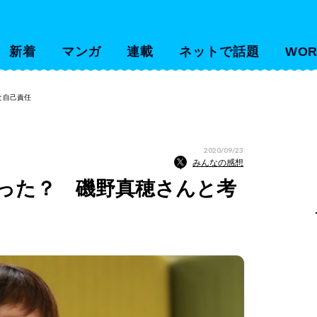
新着
マンガ
連載
ネットで話題
WOR
と自己責任
2020/09/23
みんなの感想
った？ 磯野真穂さんと考