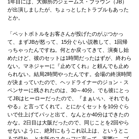
1年目には、大御所のジェームス・ブラウン（JB）
が出演しましたが、ちょっとしたトラブルもあった
とか。
「ペットボトルをお客さんが投げたのがぶつかっ
て、まずJBが怒って、15分ぐらい説教して、1回帰
っちゃったんですね。何とか戻ってきて、演奏し始
めたけど、彼のセットは1時間だったはずが、終わら
ない。マネジャーに『止めてくれ』と頼んでも止め
られない。結局2時間やったんです。会場の終演時間
が決まっていたので、ヘッドライナーのジョン・ス
ペンサーに残されたのは、30～40分。でも彼にとっ
てJBはヒーローだったので、『まぁいい、それでも
やる』と言ってくれて。とにかくセットを10分ぐら
いで仕上げてパッと出て、なんとか40分はできたの
かな。2日目は大阪だったので、同じことを2回やら
せないように、絶対にもうこれ以上は、というとこ
ろで切れ、と大阪のスタッフに言って。実際に、ブ