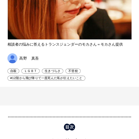
相談者の悩みに答えるトランスジェンダーのモカさん＝モカさん提供
高野 真吾
自殺
ＬＧＢＴ
生きづらさ
不登校
#12階から飛び降りて一度死んだ私が伝えたいこと