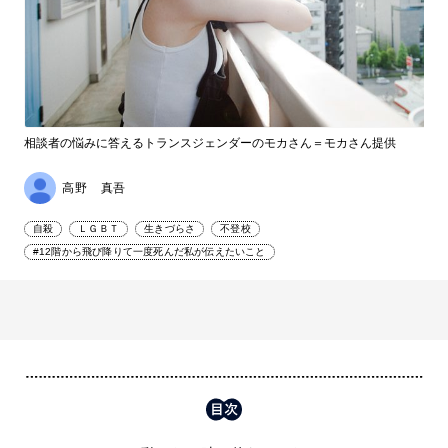
相談者の悩みに答えるトランスジェンダーのモカさん＝モカさん提供
高野 真吾
自殺
ＬＧＢＴ
生きづらさ
不登校
#12階から飛び降りて一度死んだ私が伝えたいこと