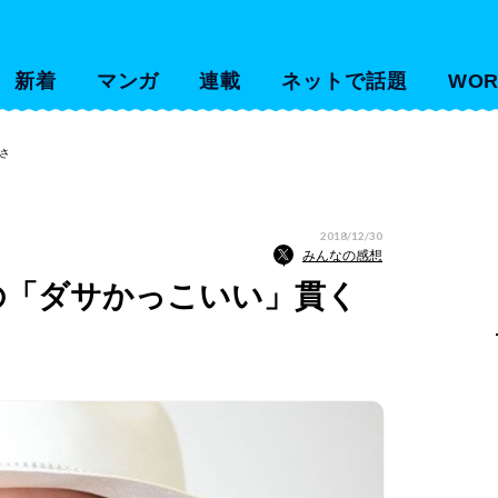
新着
マンガ
連載
ネットで話題
WOR
こよさ
2018/12/30
みんなの感想
もの「ダサかっこいい」貫く