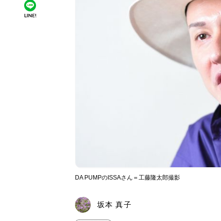
LINE!
DA PUMPのISSAさん＝工藤隆太郎撮影
坂本 真子