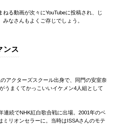
る動画が次々にYouTubeに投稿され、じ
、みなさんもよくご存じでしょう。
マンス
沖縄のアクターズスクール出身で、同門の安室奈
スがうまくてかっこいいイケメン4人組として
年連続でNHK紅白歌合戦に出場。2001年のベ
ump」はミリオンセラーに。当時はISSAさんのモテ