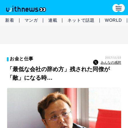
新着
マンガ
連載
ネットで話題
WORLD
2017/11/23
お金と仕事
みんなの感想
「最低な会社の辞め方」残された同僚が
「敵」になる時…