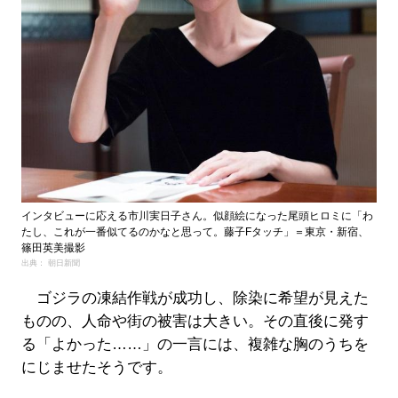
インタビューに応える市川実日子さん。似顔絵になった尾頭ヒロミに「わ
たし、これが一番似てるのかなと思って。藤子Fタッチ」＝東京・新宿、
篠田英美撮影
出典： 朝日新聞
ゴジラの凍結作戦が成功し、除染に希望が見えた
ものの、人命や街の被害は大きい。その直後に発す
る「よかった……」の一言には、複雑な胸のうちを
にじませたそうです。