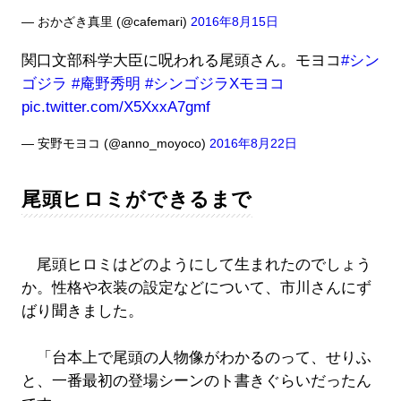
— おかざき真里 (@cafemari)
2016年8月15日
関口文部科学大臣に呪われる尾頭さん。モヨコ
#シン
ゴジラ
#庵野秀明
#シンゴジラXモヨコ
pic.twitter.com/X5XxxA7gmf
— 安野モヨコ (@anno_moyoco)
2016年8月22日
尾頭ヒロミができるまで
尾頭ヒロミはどのようにして生まれたのでしょう
か。性格や衣装の設定などについて、市川さんにず
ばり聞きました。
「台本上で尾頭の人物像がわかるのって、せりふ
と、一番最初の登場シーンのト書きぐらいだったん