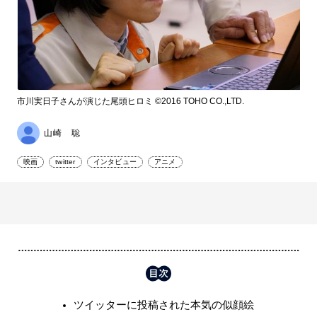
市川実日子さんが演じた尾頭ヒロミ ©2016 TOHO CO.,LTD.
山崎 聡
映画
twitter
インタビュー
アニメ
ツイッターに投稿された本気の似顔絵