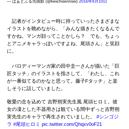
— はぁとふる売国奴 (@keiichisennsei)
2016年8月10日
記者がインタビュー時に持っていったさまざまな
イラストを眺めながら、「みんな描きたくなるんで
すかね。マンガ顔ってことかしら？ でも、ちょっ
とアニメキャラっぽいですよね、尾頭さん」と笑顔
に。
パロディーマンガ家の田中圭一さんが描いた「巨
匠タッチ」のイラストを指さして、「わたし、これ
が一番似てるのかなと思って。藤子Fタッチ」と楽
しそうに話していました。
敬愛の念を込めて 吉野朔実先生風 尾頭ヒロミ。彼
女の凜とした不器用さは観ている間中ずっと吉野朔
実先生のキャラで再生されていました。
#シンゴジ
ラ
#尾頭ヒロミ
pic.twitter.com/Qhqxv0oF21