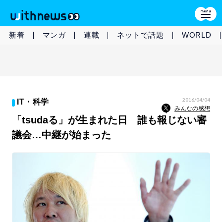
新着
マンガ
連載
ネットで話題
WORLD
2016/04/04
IT・科学
みんなの感想
「tsudaる」が生まれた日 誰も報じない審
議会…中継が始まった