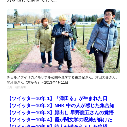
チェルノブイリのメモリアル公園を見学する東浩紀さん、津田大介さん、
開沼博さん（左から）＝2013年4月11日
出典： 朝日新聞
【ツイッター10年 1】「津田る」が生まれた日
【ツイッター10年 2】NHK 中の人が感じた集合知
【ツイッター10年 3】顔出し 早野龍五さんの覚悟
【ツイッター10年 4】霞が関文学の呪縛が解けた
【ツイッター10年 5】詩人が残そうとした絶望