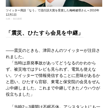
ツイッター用語「なう」で流行語大賞を受賞した梅崎健理さん＝2010年
12月1日
出典： 朝日新聞
「震災、ひたすら会見を中継」
――震災のときも、津田さんのツイッターが注目さ
れました。
「当時は原発事故があってどうなるのかわから
ず、被災地ではテレビも見られず、電気も使えな
い。ツイッターで情報発信することに意味があるか
と思い、ひたすら官邸、東電と保安院の会見をぜん
ぶ中継しました。これまで中継してきたノウハウが
役立ちました」
「当時2～3週間は不眠不休。アシスタントにも一