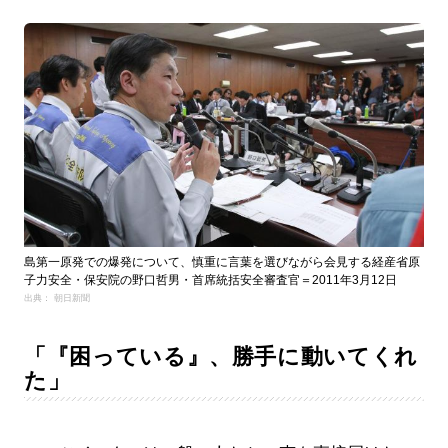
島第一原発での爆発について、慎重に言葉を選びながら会見する経産省原
子力安全・保安院の野口哲男・首席統括安全審査官＝2011年3月12日
出典： 朝日新聞
「『困っている』、勝手に動いてくれ
た」