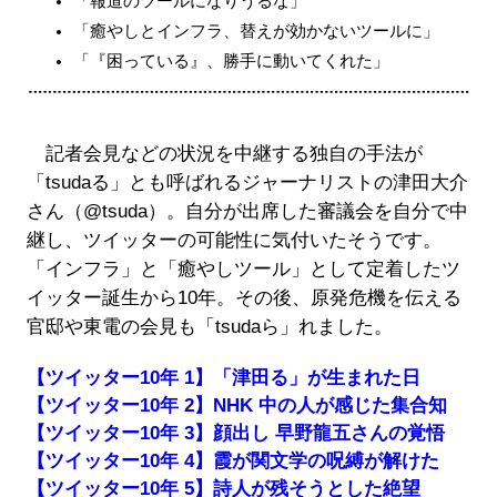
「報道のツールになりうるな」
「癒やしとインフラ、替えが効かないツールに」
「『困っている』、勝手に動いてくれた」
記者会見などの状況を中継する独自の手法が
「tsudaる」とも呼ばれるジャーナリストの津田大介
さん（@tsuda）。自分が出席した審議会を自分で中
継し、ツイッターの可能性に気付いたそうです。
「インフラ」と「癒やしツール」として定着したツ
イッター誕生から10年。その後、原発危機を伝える
官邸や東電の会見も「tsudaら」れました。
【ツイッター10年 1】「津田る」が生まれた日
【ツイッター10年 2】NHK 中の人が感じた集合知
【ツイッター10年 3】顔出し 早野龍五さんの覚悟
【ツイッター10年 4】霞が関文学の呪縛が解けた
【ツイッター10年 5】詩人が残そうとした絶望