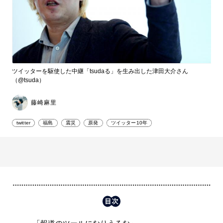
ツイッターを駆使した中継「tsudaる」を生み出した津田大介さん
（@tsuda）
藤崎麻里
twitter
福島
震災
原発
ツイッター10年