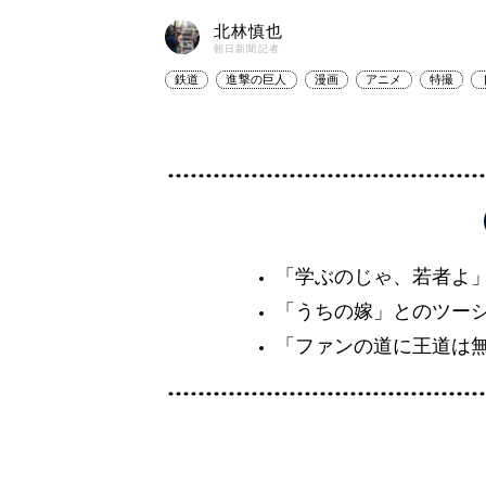
北林慎也
朝日新聞記者
鉄道
進撃の巨人
漫画
アニメ
特撮
「学ぶのじゃ、若者よ
「うちの嫁」とのツー
「ファンの道に王道は