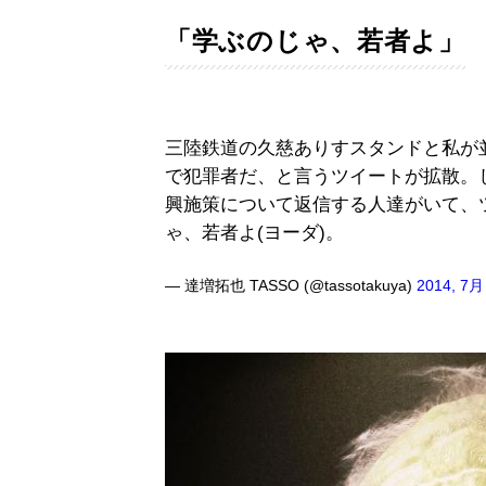
「学ぶのじゃ、若者よ」
三陸鉄道の久慈ありすスタンドと私が
で犯罪者だ、と言うツイートが拡散。
興施策について返信する人達がいて、
ゃ、若者よ(ヨーダ)。
— 達増拓也 TASSO (@tassotakuya)
2014, 7月