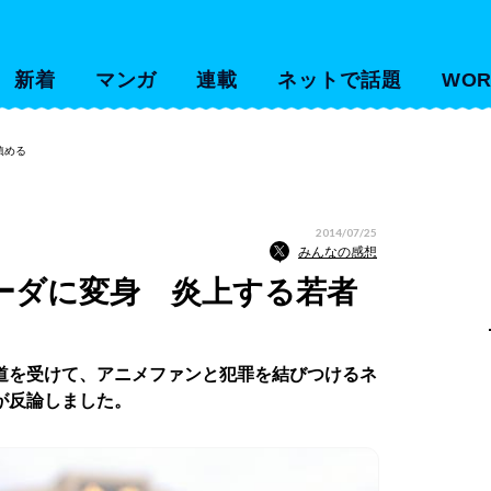
新着
マンガ
連載
ネットで話題
WOR
鎮める
2014/07/25
みんなの感想
ーダに変身 炎上する若者
道を受けて、アニメファンと犯罪を結びつけるネ
が反論しました。