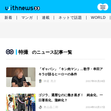
新着
マンガ
連載
ネットで話題
WORLD
特撮
のニュース記事一覧
「ギャバン」「キン肉マン」…歌手・串田ア
キラが語るヒーローの条件
神庭 亮介
2017年05月28日
ゴジラ、還暦なのに働き過ぎ！ 純金化、一
日署長化、蒲鉾化？
奥山晶二郎
2014年10月17日