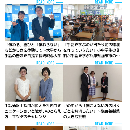
に
READ MORE
READ MORE
「伝わる」喜びと「伝わらない」
「手話を学ぶのが当たり前の環境
もどかしさを体験して～大学から
を作っていきたい」小中学生の８
手話の普及を目指す長崎純心大学
割が手話を学ぶ兵庫県加東市の先
進的な取り組みとは？
READ MORE
READ MORE
手話通訳士採用が変えた社内コミ
世の中から「聞こえない方の困り
ュニケーションと障がいのとらえ
ごとを解消したい」～塩野義製薬
方 マツダのチャレンジ
の大きな挑戦
READ MORE
READ MORE