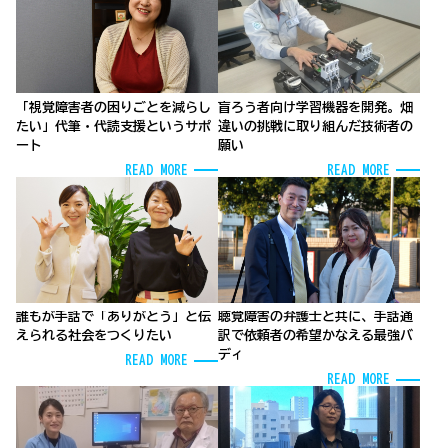
「視覚障害者の困りごとを減らし
盲ろう者向け学習機器を開発。畑
たい」代筆・代読支援というサポ
違いの挑戦に取り組んだ技術者の
ート
願い
READ MORE
READ MORE
誰もが手話で「ありがとう」と伝
聴覚障害の弁護士と共に、手話通
えられる社会をつくりたい
訳で依頼者の希望かなえる最強バ
ディ
READ MORE
READ MORE