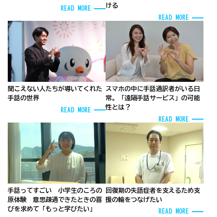
ける
READ MORE
READ MORE
聞こえない人たちが導いてくれた
スマホの中に手話通訳者がいる日
手話の世界
常。「遠隔手話サービス」の可能
性とは？
READ MORE
READ MORE
手話ってすごい 小学生のころの
回復期の失語症者を支えるため支
原体験 意思疎通できたときの喜
援の輪をつなげたい
びを求めて「もっと学びたい」
READ MORE