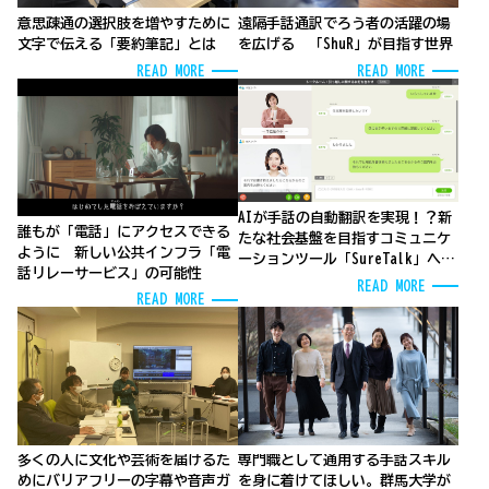
意思疎通の選択肢を増やすために
遠隔手話通訳でろう者の活躍の場
文字で伝える「要約筆記」とは
を広げる 「ShuR」が目指す世界
READ MORE
READ MORE
AIが手話の自動翻訳を実現！？新
誰もが「電話」にアクセスできる
たな社会基盤を目指すコミュニケ
ように 新しい公共インフラ「電
ーションツール「SureTalk」への
話リレーサービス」の可能性
期待
READ MORE
READ MORE
多くの人に文化や芸術を届けるた
専門職として通用する手話スキル
めにバリアフリーの字幕や音声ガ
を身に着けてほしい。群馬大学が