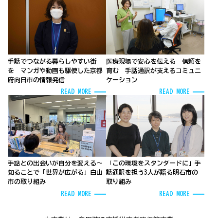
手話でつながる暮らしやすい街
医療現場で安心を伝える 信頼を
を マンガや動画も駆使した京都
育む
手話通訳が支えるコミュニ
府向日市の情報発信
ケーション
READ MORE
READ MORE
手話との出会いが自分を変える～
「この環境をスタンダードに」手
知ることで「世界が広がる」白山
話通訳を担う3人が語る明石市の
市の取り組み
取り組み
READ MORE
READ MORE