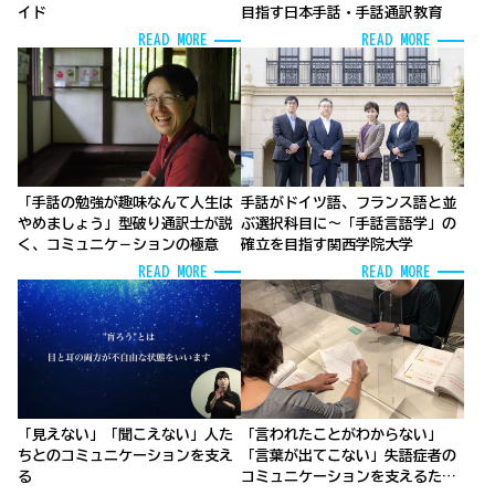
イド
目指す日本手話・手話通訳教育
READ MORE
READ MORE
「手話の勉強が趣味なんて人生は
手話がドイツ語、フランス語と並
やめましょう」型破り通訳士が説
ぶ選択科目に～「手話言語学」の
く、コミュニケ－ションの極意
確立を目指す関西学院大学
READ MORE
READ MORE
「見えない」「聞こえない」人た
「言われたことがわからない」
ちとのコミュニケーションを支え
「言葉が出てこない」失語症者の
る
コミュニケーションを支えるため