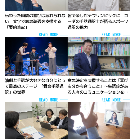
伝わった瞬間の喜びは忘れられな
皆で楽しむデフリンピックに コ
い 文字で意思疎通を支援する
ーダの手話通訳士が語るスポーツ
「要約筆記」
通訳の魅力
READ MORE
READ MORE
演劇と手話が大好きな自分にとっ
意思決定を支援することは「喜び
て最高のステージ 「舞台手話通
を分かち合うこと」～失語症があ
訳」の世界
る人々のコミュニケーションを支
え、つなぐ
READ MORE
READ MORE