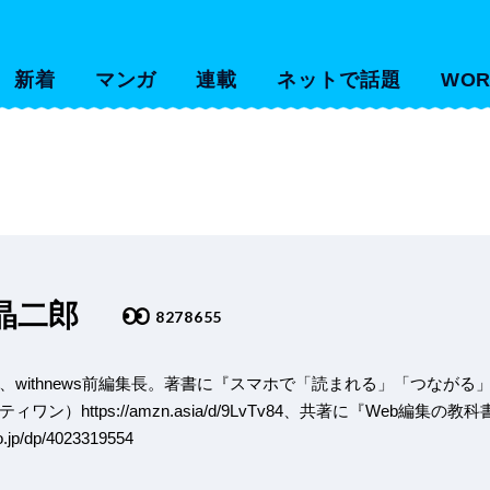
新着
マンガ
連載
ネットで話題
WOR
晶二郎
8278655
、withnews前編集長。著書に『スマホで「読まれる」「つながる
ン）https://amzn.asia/d/9LvTv84、共著に『Web編集の
.jp/dp/4023319554