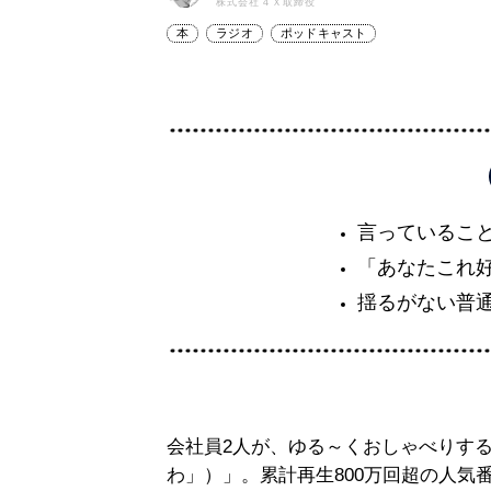
株式会社４Ｘ取締役
本
ラジオ
ポッドキャスト
言っているこ
「あなたこれ
揺るがない普
会社員2人が、ゆる～くおしゃべりす
わ」）」。累計再生800万回超の人気