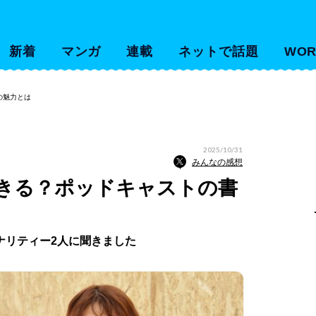
新着
マンガ
連載
ネットで話題
WOR
の魅力とは
2025/10/31
みんなの感想
きる？ポッドキャストの書
ナリティー2人に聞きました