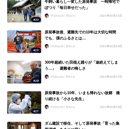
牛飼い暮らし一変した原発事故 一時帰宅で
ぽつり「毎日幸せだった」
Hideyuki Miura
2021年03月31日
#30
原発事故後、避難先での10年は大切な時間
でも、僕のふるさとは…
Hideyuki Miura
2021年03月24日
#29
300年超続いた田植え踊りが「途絶えてしま
う…」 避難者の悔しさ
Hideyuki Miura
2021年03月17日
#28
原発事故から10年、いまも帰れない故郷 撮
り続ける「小さな先生」
Hideyuki Miura
2021年03月10日
#27
ダム建設で移住、そして原発事故「育った集