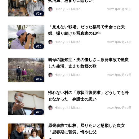
落消滅、あまりに悲しい」
Hideyuki Miura
2021年03月03日
#26
「見えない戦場」だった福島で出会った夫
婦、撮り続けた写真家の10年
Hideyuki Miura
2021年02月24日
#25
義母の認知症・夫の優しさ…原発事故で激変
した生活、支えた故郷の歌
Hideyuki Miura
2021年02月17日
#24
帰れない村の「原状回復要求」どうしても外
せなかった 弁護士の思い
Hideyuki Miura
2021年02月10日
#23
原発事故で転校、帰りたいと懇願した次女
「思春期に苦労」悔やむ父