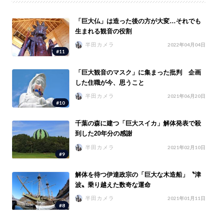
「巨大仏」は造った後の方が大変…それでも
生まれる観音の役割
半田カメラ
2022年04月04日
#11
「巨大観音のマスク」に集まった批判 企画
した住職が今、思うこと
半田カメラ
2021年06月20日
#10
千葉の森に建つ「巨大スイカ」解体発表で殺
到した20年分の感謝
半田カメラ
2021年02月10日
#9
解体を待つ伊達政宗の「巨大な木造船」〝津
波〟乗り越えた数奇な運命
半田カメラ
2021年01月11日
#8