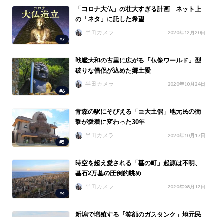
「コロナ大仏」の壮大すぎる計画 ネット上
の「ネタ」に託した希望
半田カメラ
2020年12月20日
#7
戦艦大和の古里に広がる「仏像ワールド」型
破りな僧侶が込めた郷土愛
半田カメラ
2020年10月24日
#6
青森の駅にそびえる「巨大土偶」地元民の衝
撃が愛着に変わった30年
半田カメラ
2020年10月17日
#5
時空を超え愛される「墓の町」起源は不明、
墓石2万基の圧倒的眺め
半田カメラ
2020年08月12日
#4
新潟で増殖する「笑顔のガスタンク」地元民