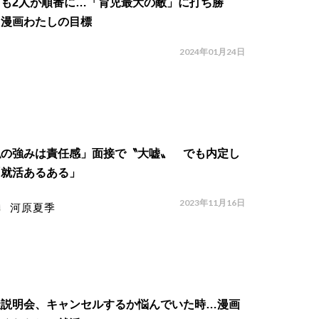
ども2人が順番に…「育児最大の敵」に打ち勝
 漫画わたしの目標
2024年01月24日
私の強みは責任感」面接で〝大嘘〟 でも内定し
「就活あるある」
2023年11月16日
河原夏季
社説明会、キャンセルするか悩んでいた時…漫画