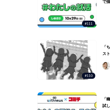
で
#111
「
ス
#110
「
試