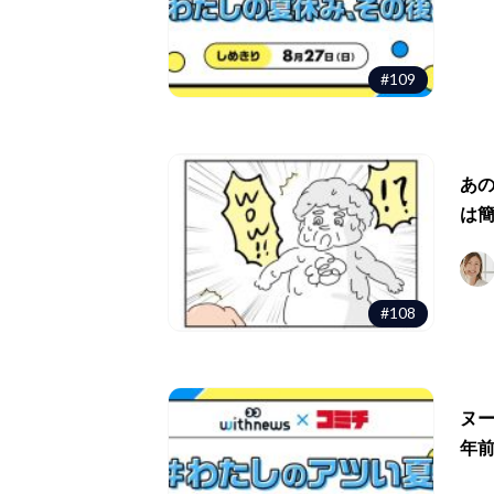
#109
あ
は
#108
ヌー
年