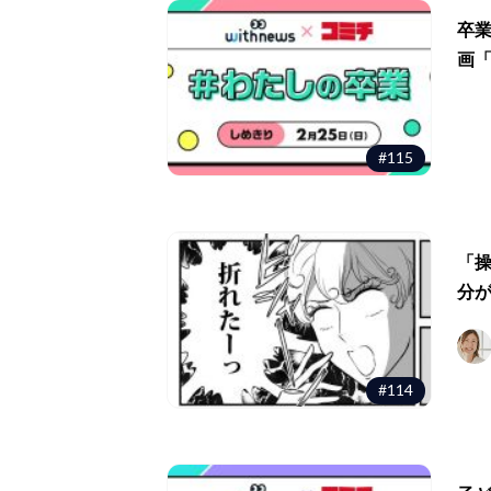
卒
画
#115
「
分
#114