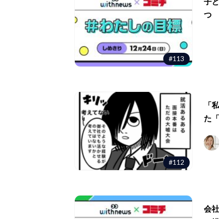
子
つ
#113
「
た
#112
会