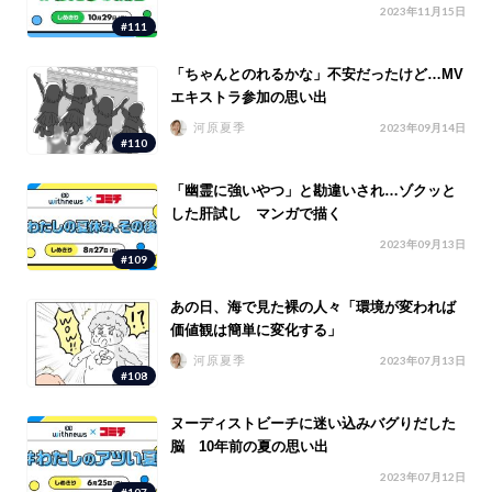
2023年11月15日
#111
「ちゃんとのれるかな」不安だったけど…MV
エキストラ参加の思い出
河原夏季
2023年09月14日
#110
「幽霊に強いやつ」と勘違いされ…ゾクッと
した肝試し マンガで描く
2023年09月13日
#109
あの日、海で見た裸の人々「環境が変われば
価値観は簡単に変化する」
河原夏季
2023年07月13日
#108
ヌーディストビーチに迷い込みバグりだした
脳 10年前の夏の思い出
2023年07月12日
#107