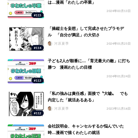
は…漫画「わたしの卒業」
2024年03月13日
#115
「操縦士を妄想」して完成させたプラモデ
ル 「自分が満足」の大切さ
河原夏季
2024年01月25日
#114
子ども2人が順番に…「育児最大の敵」に打ち
勝つ 漫画わたしの目標
2024年01月24日
#113
「私の強みは責任感」面接で〝大嘘〟 でも
内定した「就活あるある」
河原夏季
2023年11月16日
#112
会社説明会、キャンセルするか悩んでいた
時…漫画で描くわたしの就活