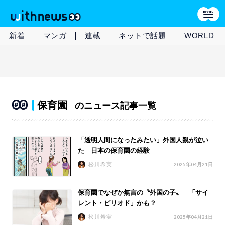
新着
マンガ
連載
ネットで話題
WORLD
保育園
のニュース記事一覧
「透明人間になったみたい」外国人親が泣い
た 日本の保育園の経験
松川希実
2025年04月21日
保育園でなぜか無言の〝外国の子〟 「サイ
レント・ピリオド」かも？
松川希実
2025年04月21日