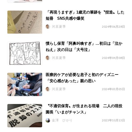
「再現うますぎ」1歳児の筆跡を〝捏造〟した
短冊 SNS共感や爆笑
河原夏季
2024年06月28日
慣らし保育「阿鼻叫喚すぎ」…初日は「泣か
ねえ」次の日は「大号泣」
河原夏季
2024年04月08日
医療的ケアが必要な息子と初のディズニー
「安心感があった」親の思い
河原夏季
2024年03月05日
〝不適切保育〟が生まれる現場 二人の現役
園長「いまがチャンス」
金澤 ひかり
2023年10月13日