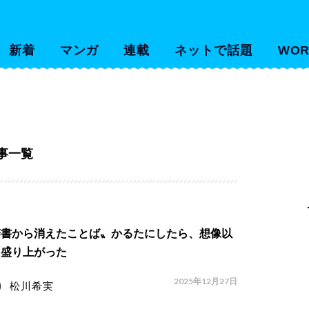
新着
マンガ
連載
ネットで話題
WOR
事一覧
辞書から消えたことば〟かるたにしたら、想像以
に盛り上がった
2025年12月27日
松川希実