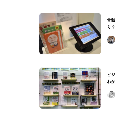
骨
り
ビ
わ