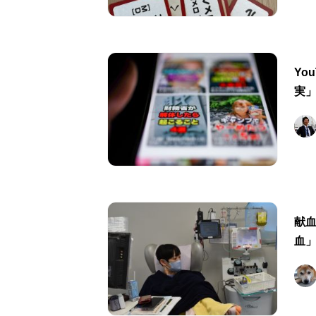
Yo
実
献
血