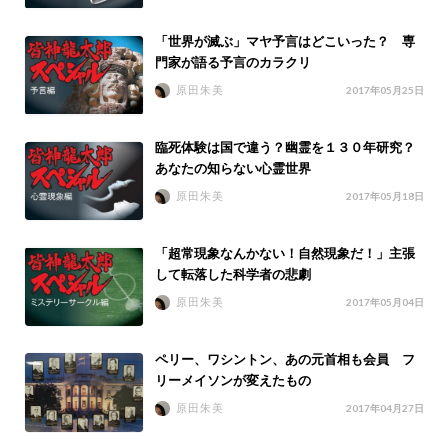
「世界が滅ぶ」マヤ予言はどこいった？ 専
門家が語る予言のカラクリ
原田朱美
2017年05月25日
臨死体験は国で違う？幽霊を１３０年研究？
あなたの知らない心霊世界
原田朱美
2017年05月18日
「超常現象なんかない！自然現象だ！」主張
して転落した科学者の悲劇
原田朱美
2017年05月04日
ペリー、ワシントン、あの元首相も会員 フ
リーメイソンが変えたもの
原田朱美
2017年04月27日