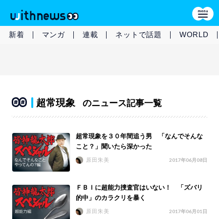
新着
マンガ
連載
ネットで話題
WORLD
超常現象
のニュース記事一覧
超常現象を３０年間追う男 「なんでそんな
こと？」聞いたら深かった
原田朱美
2017年06月08日
ＦＢＩに超能力捜査官はいない！ 「ズバリ
的中」のカラクリを暴く
原田朱美
2017年06月01日