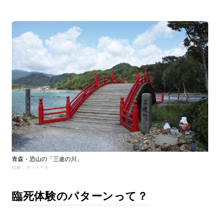
青森・恐山の「三途の川」
出典： ＰＩＸＴＡ
臨死体験のパターンって？