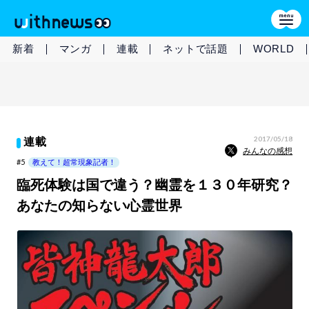
新着
マンガ
連載
ネットで話題
WORLD
2017/05/18
連載
みんなの感想
#5
教えて！超常現象記者！
臨死体験は国で違う？幽霊を１３０年研究？
あなたの知らない心霊世界