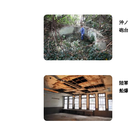
沖
砲
陸
船