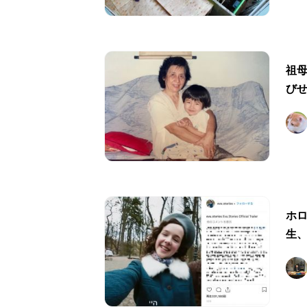
祖
び
ホロ
生