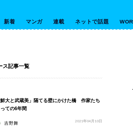
新着
マンガ
連載
ネットで話題
WOR
ース記事一覧
朝鮮大と武蔵美」隔てる壁にかけた橋 作家たち
っての6年間
2021年04月10日
吉野舞