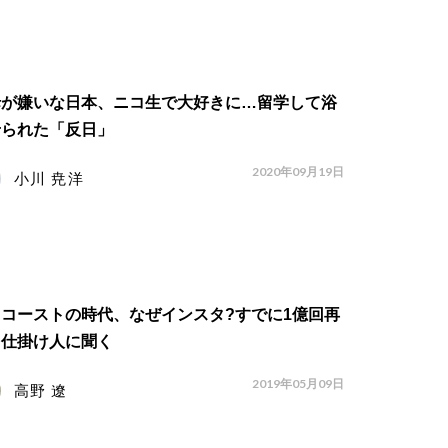
母が嫌いな日本、ニコ生で大好きに…留学して浴
せられた「反日」
2020年09月19日
小川 尭洋
コーストの時代、なぜインスタ?すでに1億回再
、仕掛け人に聞く
2019年05月09日
高野 遼