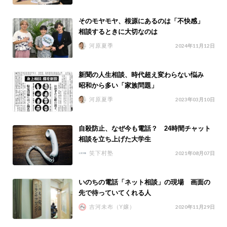
そのモヤモヤ、根源にあるのは「不快感」
相談するときに大切なのは
河原夏季
2024年11月12日
新聞の人生相談、時代超え変わらない悩み
昭和から多い「家族問題」
河原夏季
2023年03月10日
自殺防止、なぜ今も電話？ 24時間チャット
相談を立ち上げた大学生
笑下村塾
2021年08月07日
いのちの電話「ネット相談」の現場 画面の
先で待っていてくれる人
吉河未布（Y嬢）
2020年11月29日