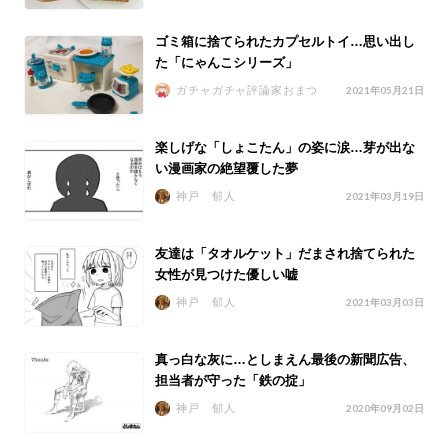
ゴミ箱に捨てられたカプセルトイ…思い出し
た「にゃんこシリーズ」
ガチャガチャ評論家おまつ
2021年05月21日
楽しげな「しょこたん」の姿に涙…芽が出な
い漫画家の絶望覆した夢
神戸 郁人
2021年03月19日
友達は「タオルケット」だまされ捨てられた
女性が見つけた優しい嘘
神戸 郁人
2021年03月03日
真っ白な灰に…としまえん最後の新聞広告、
担当者が守った「鉄の掟」
神戸 郁人
2020年09月02日