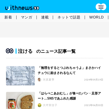
新着
マンガ
連載
ネットで話題
WORLD
泣ける
のニュース記事一覧
「無理をするとつぶれちゃうよ」まさかハイ
チュウに励まされるなんて
河原夏季
2024年09月19日
「はらぺこあおむし」が食べたパン・足形ア
ート…SNSであふれた感謝
大坪実佳子
2021年06月03日