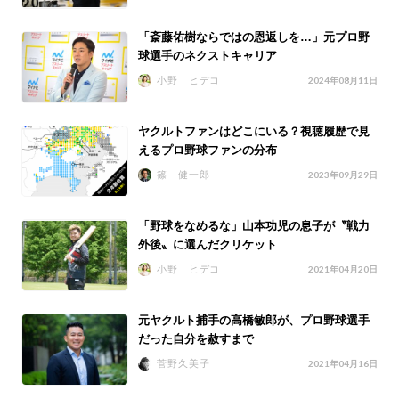
「斎藤佑樹ならではの恩返しを…」元プロ野
球選手のネクストキャリア
小野 ヒデコ
2024年08月11日
ヤクルトファンはどこにいる？視聴履歴で見
えるプロ野球ファンの分布
篠 健一郎
2023年09月29日
「野球をなめるな」山本功児の息子が〝戦力
外後〟に選んだクリケット
小野 ヒデコ
2021年04月20日
元ヤクルト捕手の高橋敏郎が、プロ野球選手
だった自分を赦すまで
菅野久美子
2021年04月16日