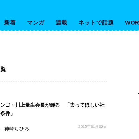
新着
マンガ
連載
ネットで話題
WOR
一覧
ワンゴ・川上量生会長が飾る 「去ってほしい社
の条件」
2015年01月02日
神崎ちひろ