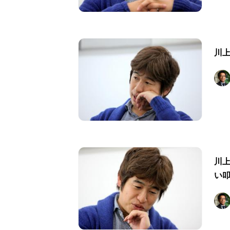
川
川
い