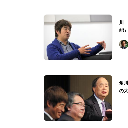
川
能
角
の