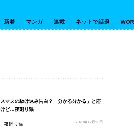
新着
マンガ
連載
ネットで話題
WOR
リスマスの駆け込み告白？「分かる分かる」と応
たけど…夜廻り猫
2023年12月20日
夜廻り猫