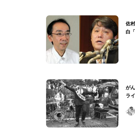
佐
白
が
ラ