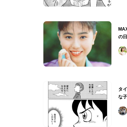
MA
の
タ
な