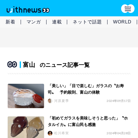
新着
マンガ
連載
ネットで話題
WORLD
富山
のニュース記事一覧
「美しい」「目で楽しむ」ガラスの〝お寿
司〟 予約殺到、富山の体験
河原夏季
2024年09月17日
「初めてガラスを美味しそうと思った」〝ホ
タルイカ〟に富山民も感激
松川希実
2024年04月28日