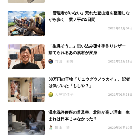
「管理者がいない」荒れた登山道を整備しな
がら歩く 雲ノ平の5日間
2023年11月04日
「生臭そう…」思い込み覆す手作りレザー
捨てられるあの素材が変身
竹田 和博
2021年12月18日
30万円の干物「リュウグウノツカイ」、記者
は気づいた「もしや？」
大坪実佳子
2021年01月28日
温水洗浄便座の普及率、北陸が高い理由 生
まれは日本じゃなかった？
影山 遼
2020年07月10日