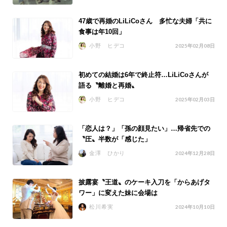
47歳で再婚のLiLiCoさん 多忙な夫婦「共に
食事は年10回」
小野 ヒデコ
2025年02月08日
初めての結婚は6年で終止符…LiLiCoさんが
語る〝離婚と再婚〟
小野 ヒデコ
2025年02月03日
「恋人は？」「孫の顔見たい」…帰省先での
〝圧〟半数が「感じた」
金澤 ひかり
2024年12月28日
披露宴〝王道〟のケーキ入刀を「からあげタ
ワー」に変えた妹に会場は
松川希実
2024年10月10日